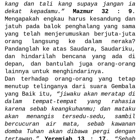
kang dan tali kang supaya jangan ia
dekat kepadamu.”
Mazmur 32 : 9
.
Mengapakah engkau harus kesandung dan
jatuh pada balok penghalang yang sama
yang telah menjerumuskan berjuta-juta
orang langsung ke dalam neraka?
Pandanglah ke atas Saudara, Saudariku,
dan hindarilah bencana yang ada di
depan, dan bantulah juga orang-orang
lainnya untuk menghindarinya.
Dan terhadap orang-orang yang tetap
menutup telinganya dari suara Gembala
yang Baik itu,
“jiwaku akan meratap di
dalam tempat-tempat yang rahasia
karena sebab keangkuhanmu; dan mataku
akan menangis tersedu-sedu, sambil
bercucuran air mata, sebab kawanan
domba Tuhan akan dibawa pergi dengan
tertawan,”
Yeremiah 13 : 17
. “
Sebab