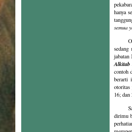
pekabar
hanya s
tanggun
semua y
O
sedang 
jabatan
Alkitab
contoh 
berarti
otorita
16; dan 
S
dirimu 
perhati
mempert