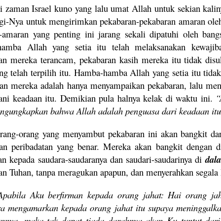
i zaman Israel kuno yang lalu umat Allah untuk sekian kalin
agi-Nya untuk mengirimkan pekabaran-pekabaran amaran oleh
amaran yang penting ini jarang sekali dipatuhi oleh ban
amba Allah yang setia itu telah melaksanakan kewajib
an mereka terancam, pekabaran kasih mereka itu tidak disu
g telah terpilih itu. Hamba-hamba Allah yang setia itu tida
an mereka adalah hanya menyampaikan pekabaran, lalu men
ni keadaan itu. Demikian pula halnya kelak di waktu ini.
“
ngungkapkan bahwa Allah adalah penguasa dari keadaan itu
rang-orang yang menyambut pekabaran ini akan bangkit da
tan peribadatan yang benar. Mereka akan bangkit dengan d
an kepada saudara-saudaranya dan saudari-saudarinya di
dal
kan Tuhan, tanpa meragukan apapun, dan menyerahkan segala h
Apabila Aku berfirman kepada orang jahat: Hai orang jah
ra mengamarkan kepada orang jahat itu supaya meninggalkan
annya, maka tak dapat tiada darahnya akan Ku tuntut dar