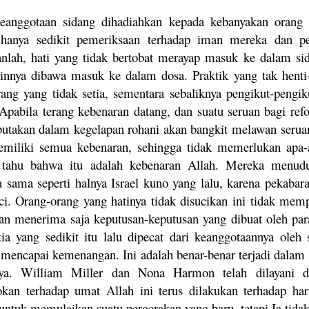
eanggotaan sidang dihadiahkan kepada kebanyakan orang
hanya sedikit pemeriksaan terhadap iman mereka dan pe
nlah, hati yang tidak bertobat merayap masuk ke dalam si
ainnya dibawa masuk ke dalam dosa. Praktik yang tak henti
rang yang tidak setia, sementara sebaliknya pengikut-pengi
. Apabila terang kebenaran datang, dan suatu seruan bagi 
ibutakan dalam kegelapan rohani akan bangkit melawan ser
emiliki semua kebenaran, sehingga tidak memerlukan apa-a
tahu bahwa itu adalah kebenaran Allah. Mereka menudu
a sama seperti halnya Israel kuno yang lalu, karena pekaba
uci. Orang-orang yang hatinya tidak disucikan ini tidak mem
an menerima saja keputusan-keputusan yang dibuat oleh pa
tia yang sedikit itu lalu dipecat dari keanggotaannya oleh 
 mencapai kemenangan. Ini adalah benar-benar terjadi dalam 
nya. William Miller dan Nona Harmon telah dilayani d
kan terhadap umat Allah ini terus dilakukan terhadap ha
untuk memulaikan suatu pergerakan yang baru, tetapi Ia tida