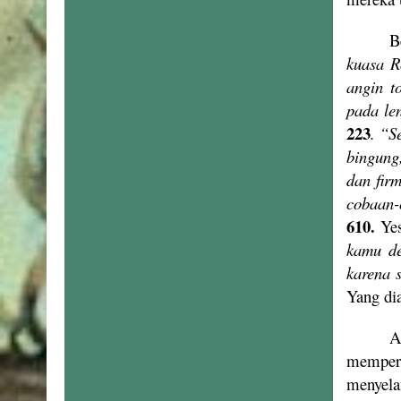
B
kuasa R
angin t
pada le
223
. “S
bingung
dan fir
cobaan-
610.
Yes
kamu de
karena 
Yang di
A
mempers
menyela