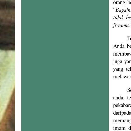
orang b
“
Bagaim
tidak b
jiwamu.
T
Anda be
membawa
juga ya
yang te
melawan
S
anda, t
pekabar
daripad
memangg
imam da