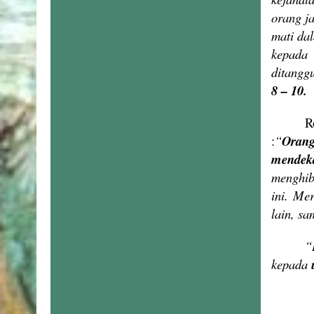
orang j
mati da
kepada 
ditangg
8 – 10.
R
:
“
Orang
mendek
menghib
ini. Me
lain, s
“
kepada