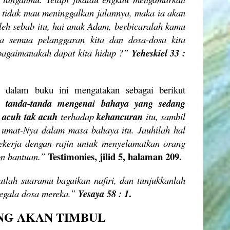
ia tidak mau meninggalkan jalannya, maka ia akan
leh sebab itu, hai anak Adam, berbicaralah kamu
ka semua pelanggaran kita dan dosa-dosa kita
 bagaimanakah dapat kita hidup ?”
Yeheskiel 33 :
i dalam buku ini mengatakan sebagai berikut
n tanda-tanda mengenai bahaya yang sedang
 acuh tak acuh
terhadap
kehancuran
itu, sambil
 umat-Nya dalam masa bahaya itu. Jauhilah hal
kerja dengan rajin untuk menyelamatkan orang
Testimonies, jilid 5, halaman 209.
n bantuan.”
atlah suaramu bagaikan nafiri, dan tunjukkanlah
.
egala dosa mereka.”
Yesaya 58 : 1
NG AKAN TIMBUL