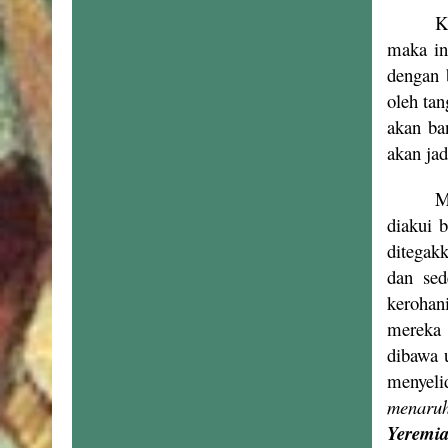
K
maka in
dengan 
oleh ta
akan ba
akan jad
M
diakui 
ditegak
dan sed
kerohan
mereka 
dibawa 
menyeli
menaruh
Yeremia