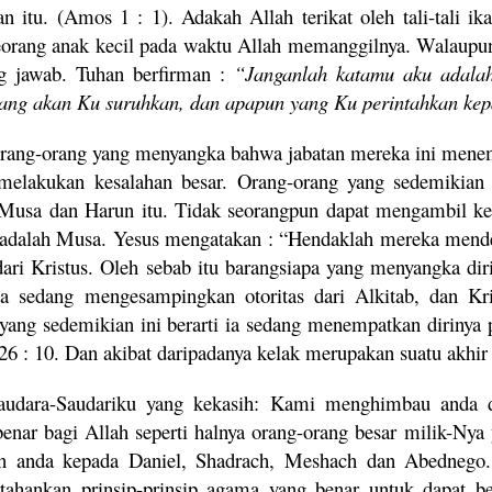
an itu. (Amos 1 : 1). Adakah Allah terikat oleh tali-tali 
eorang anak kecil pada waktu Allah memanggilnya. Walaupun
g jawab. Tuhan berfirman :
“Janganlah katamu aku adalah
ang akan Ku suruhkan, dan apapun yang Ku perintahkan ke
rang-orang yang menyangka bahwa jabatan mereka ini mene
melakukan kesalahan besar. Orang-orang yang sedemikian 
 Musa dan Harun itu. Tidak seorangpun dapat mengambil ke
adalah Musa. Yesus mengatakan : “Hendaklah mereka mende
dari Kristus. Oleh sebab itu barangsiapa yang menyangka dir
 ia sedang mengesampingkan otoritas dari Alkitab, dan K
s yang sedemikian ini berarti ia sedang menempatkan dirinya
26 : 10. Dan akibat daripadanya kelak merupakan suatu akhir 
audara-Saudariku yang kekasih: Kami menghimbau anda d
benar bagi Allah seperti halnya orang-orang besar milik-N
an anda kepada Daniel, Shadrach, Meshach dan Abednego. 
ahankan prinsip-prinsip agama yang benar untuk dapat 