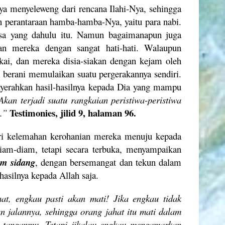
ya menyeleweng dari rencana Ilahi-Nya, sehingga
 perantaraan hamba-hamba-Nya, yaitu para nabi.
gsa yang dahulu itu. Namun bagaimanapun juga
an mereka dengan sangat hati-hati. Walaupun
kai, dan mereka disia-siakan dengan kejam oleh
k berani memulaikan suatu pergerakannya sendiri.
yerahkan hasil-hasilnya kepada Dia yang mampu
Akan terjadi suatu rangkaian peristiwa-peristiwa
Testimonies, jilid 9, halaman 96.
.”
ri kelemahan kerohanian mereka menuju kepada
iam-diam, tetapi secara terbuka, menyampaikan
am sidang
, dengan bersemangat dan tekun dalam
asilnya kepada Allah saja.
at, engkau pasti akan mati! Jika engkau tidak
 jalannya, sehingga orang jahat itu mati dalam
i tanganmu. Tetapi jikalau engkau mengamarkan