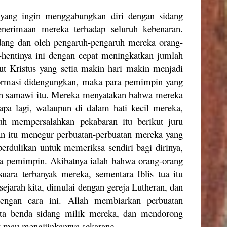
 yang ingin menggabungkan diri dengan sidang
nerimaan mereka terhadap seluruh kebenaran.
dang dan oleh pengaruh-pengaruh mereka orang-
-hentinya ini dengan cepat meningkatkan jumlah
kut Kristus yang setia makin hari makin menjadi
reformasi didengungkan, maka para pemimpin yang
uan samawi itu. Mereka menyatakan bahwa mereka
pa lagi, walaupun di dalam hati kecil mereka,
h mempersalahkan pekabaran itu berikut juru
ran itu menegur perbuatan-perbuatan mereka yang
perdulikan untuk memeriksa sendiri bagi dirinya,
ra pemimpin. Akibatnya ialah bahwa orang-orang
suara terbanyak mereka, sementara Iblis tua itu
sejarah kita, dimulai dengan gereja Lutheran, dan
engan cara ini. Allah membiarkan perbuatan
rta benda sidang milik mereka, dan mendorong
k mau mengijinkannya sekarang.