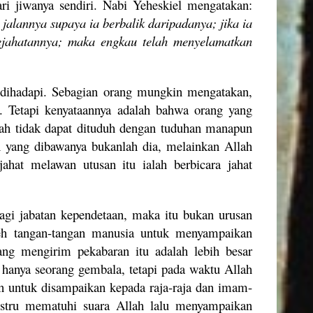
ri jiwanya sendiri. Nabi Yeheskiel mengatakan:
alannya supaya ia berbalik daripadanya; jika ia
kejahatannya; maka engkau telah menyelamatkan
 dihadapi. Sebagian orang mungkin mengatakan,
. Tetapi kenyataannya adalah bahwa orang yang
ah tidak dapat dituduh dengan tuduhan manapun
n yang dibawanya bukanlah dia, melainkan Allah
ahat melawan utusan itu ialah berbicara jahat
gi jabatan kependetaan, maka itu bukan urusan
leh tangan-tangan manusia untuk menyampaikan
ang mengirim pekabaran itu adalah lebih besar
 hanya seorang gembala, tetapi pada waktu Allah
 untuk disampaikan kepada raja-raja dan imam-
ustru mematuhi suara Allah lalu menyampaikan