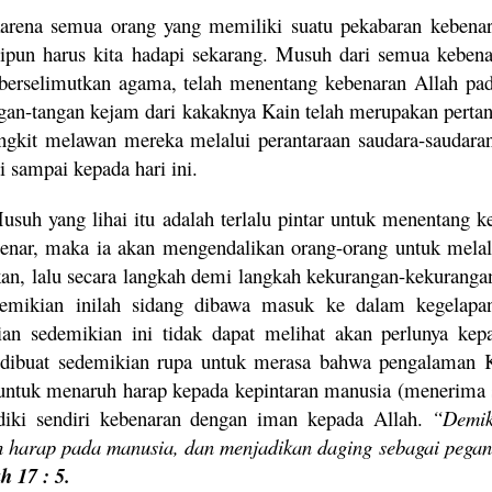
arena semua orang yang memiliki suatu pekabaran kebenar
ipun harus kita hadapi sekarang. Musuh dari semua keben
berselimutkan agama, telah menentang kebenaran Allah pad
ngan-tangan kejam dari kakaknya Kain telah merupakan perta
ngkit melawan mereka melalui perantaraan saudara-saudaran
i sampai kepada hari ini.
usuh yang lihai itu adalah terlalu pintar untuk menentang k
benar, maka ia akan mengendalikan orang-orang untuk melal
kan, lalu secara langkah demi langkah kekurangan-kekurangan
emikian inilah sidang dibawa masuk ke dalam kegelapan
ian sedemikian ini tidak dapat melihat akan perlunya kep
dibuat sedemikian rupa untuk merasa bahwa pengalaman K
untuk menaruh harap kepada kepintaran manusia (menerima s
diki sendiri kebenaran dengan iman kepada Allah.
“Demik
 harap pada manusia, dan menjadikan daging sebagai pegang
h 17 : 5.