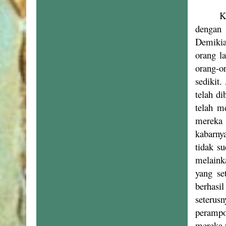
K
dengan 
Demikia
orang l
orang-o
sedikit
telah d
telah m
mereka 
kabarny
tidak s
melaink
yang se
berhasil
seterus
perampo
mereka 