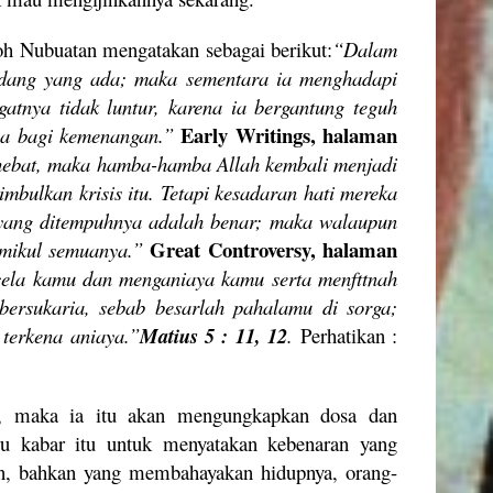
oh Nubuatan mengatakan sebagai berikut:
“Dalam
idang yang ada; maka sementara ia menghadapi
tnya tidak luntur, karena ia bergantung teguh
Early Writings, halaman
Nya bagi kemenangan.”
hebat, maka hamba-hamba Allah kembali menjadi
bulkan krisis itu. Tetapi kesadaran hati mereka
yang ditempuhnya adalah benar; maka walaupun
Great Controversy, halaman
emikul semuanya.”
ela kamu dan menganiaya kamu serta menfttnah
ersukaria, sebab besarlah pahalamu di sorga;
 terkena aniaya.”
Matius 5 : 11, 12
.
Perhatikan :
tan, maka ia itu akan mengungkapkan dosa dan
ru kabar itu untuk menyatakan kebenaran yang
n, bahkan yang membahayakan hidupnya, orang-