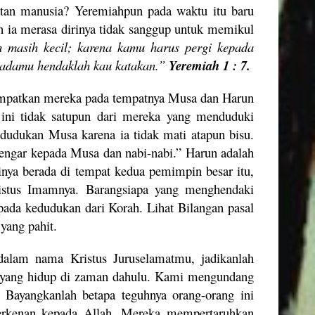
ikatan manusia? Yeremiahpun pada waktu itu baru
 ia merasa dirinya tidak sanggup untuk memikul
 masih kecil; karena kamu harus pergi kepada
padamu hendaklah kau katakan.”
Yeremiah 1 : 7.
mpatkan mereka pada tempatnya Musa dan Harun
ini tidak satupun dari mereka yang menduduki
dudukan Musa karena ia tidak mati atapun bisu.
ngar kepada Musa dan nabi-nabi.” Harun adalah
inya berada di tempat kedua pemimpin besar itu,
ristus Imamnya. Barangsiapa yang menghendaki
 pada kedudukan dari Korah. Lihat Bilangan pasal
yang pahit.
alam nama Kristus Juruselamatmu, jadikanlah
ya yang hidup di zaman dahulu. Kami mengundang
Bayangkanlah betapa teguhnya orang-orang ini
berkenan kepada Allah. Mereka mempertaruhkan