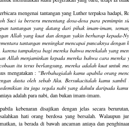
erbicara mengenai tantangan yang Luther terpaksa hadapi, R
oh Suci ia berseru menentang dosa-dosa para pemimpin s
opan tantangan yang datang dari pihak imam-imam, semanga
ngan Allah yang kuat dan dengan yakin berharap kepada-
ementara tantangan meningkat mencapai puncaknya dengan 
, karena tampaknya bagi mereka bahwa merekalah yang menim
man Allah menjaminkan kepada mereka bahwa cara mereka 
cobaan itu terus berlangsung, mereka adalah kuat untuk m
us mengatakan :
“Berbahagialah kamu apabila orang menc
ngan dusta oleh sebab Aku. Bersukacitalah kamu sambil b
sedemikian itu juga segala nabi yang dahulu daripada kamu
aniaya adalah para nabi, dan bukan imam-imam.
pabila kebenaran disajikan dengan jelas secara beruru
alahkan hati orang berdosa yang bersalah. Walaupun ju
matkan, ia berada di bawah ancaman aniaya dan penghinaa