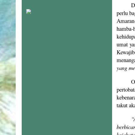
D
perlu b
Amaran-
hamba-h
kehidup
umat yan
Kewajib
menanga
yang me
O
pertoba
kebenar
takut a
“
berbica
kejahat