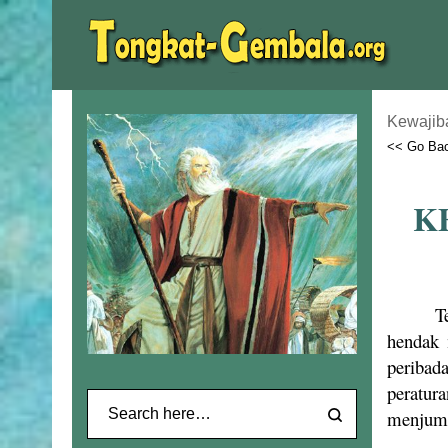
Kewajib
<< Go Ba
K
T
hendak 
peribad
peratur
menjump