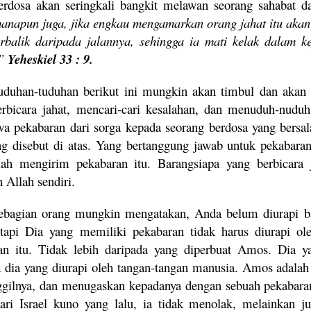
erdosa akan seringkali bangkit melawan seorang sahabat da
anapun juga, jika engkau mengamarkan orang jahat itu akan j
erbalik daripada jalannya, sehingga ia mati kelak dalam 
”
Yeheskiel 33 : 9.
uduhan-tuduhan berikut ini mungkin akan timbul dan akan
rbicara jahat, mencari-cari kesalahan, dan menuduh-nuduh
 pekabaran dari sorga kepada seorang berdosa yang bersal
ng disebut di atas. Yang bertanggung jawab untuk pekabara
lah mengirim pekabaran itu. Barangsiapa yang berbicara j
 Allah sendiri.
ebagian orang mungkin mengatakan, Anda belum diurapi ba
etapi Dia yang memiliki pekabaran tidak harus diurapi o
an itu. Tidak lebih daripada yang diperbuat Amos. Dia y
a dia yang diurapi oleh tangan-tangan manusia. Amos adalah
ilnya, dan menugaskan kepadanya dengan sebuah pekabaran
ri Israel kuno yang lalu, ia tidak menolak, melainkan j