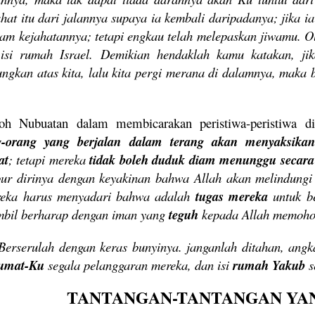
ahat itu dari jalannya supaya ia kembali daripadanya; jika 
lam kejahatannya; tetapi engkau telah melepaskan jiwamu. O
isi rumah Israel. Demikian hendaklah kamu katakan, ji
ungkan atas kita, lalu kita pergi merana di dalamnya, maka
oh Nubuatan dalam membicarakan peristiwa-peristiwa d
-orang yang berjalan dalam terang akan menyaksika
at
; tetapi mereka
tidak boleh duduk diam menunggu secara
ur dirinya dengan keyakinan bahwa Allah akan melindungi
reka harus menyadari bahwa adalah
tugas mereka
untuk be
ambil berharap dengan iman yang
teguh
kepada Allah memoho
Berserulah dengan keras bunyinya. janganlah ditahan, angk
umat-Ku
segala pelanggaran mereka, dan isi
rumah Yakub
s
TANTANGAN-TANTANGAN YA