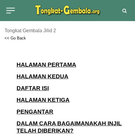
Tongkat Gembala Jilid 2
<< Go Back
HALAMAN PERTAMA
HALAMAN KEDUA
DAFTAR ISI
HALAMAN KETIGA
PENGANTAR
DALAM CARA BAGAIMANAKAH INJIL
TELAH DIBERIKAN?