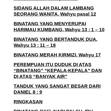
SIDANG ALLAH DALAM LAMBANG
SEORANG WANITA, Wahyu pasal 12
BINATANG YANG MENYERUPAI
HARIMAU KUMBANG, Wahyu 13 : 1 – 10
BINATANG YANG BERTANDUK DUA,
Wahyu 13 : 11 – 18
BINATANG MERAH KIRMIZI, Wahyu 17
PEREMPUAN ITU DUDUK DI ATAS
“BINATANG” “KEPALA-KEPALA” DAN
DI ATAS “BANYAK AIR”
TANDUK YANG SANGAT BESAR DARI
DANIEL 8 : 9
RINGKASAN