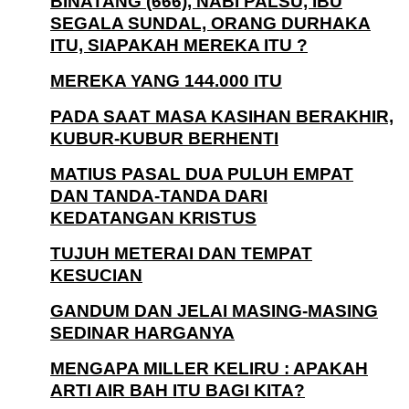
BINATANG (666), NABI PALSU, IBU
SEGALA SUNDAL, ORANG DURHAKA
ITU, SIAPAKAH MEREKA ITU ?
MEREKA YANG 144.000 ITU
PADA SAAT MASA KASIHAN BERAKHIR,
KUBUR-KUBUR BERHENTI
MATIUS PASAL DUA PULUH EMPAT
DAN TANDA-TANDA DARI
KEDATANGAN KRISTUS
TUJUH METERAI DAN TEMPAT
KESUCIAN
GANDUM DAN JELAI MASING-MASING
SEDINAR HARGANYA
MENGAPA MILLER KELIRU : APAKAH
ARTI AIR BAH ITU BAGI KITA?